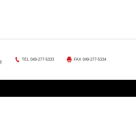
TEL 049-277-5333
FAX 049-277-5334
号